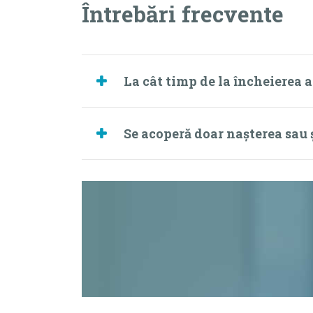
Întrebări frecvente
La cât timp de la încheierea 
Se acoperă doar nașterea sau 