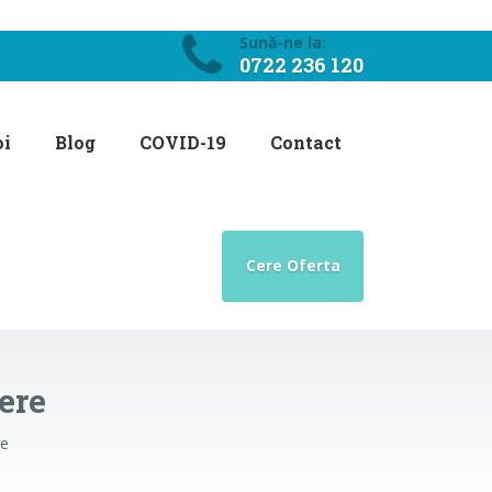
Sună-ne la:
0722 236 120
oi
Blog
COVID-19
Contact
Cere Oferta
ere
re