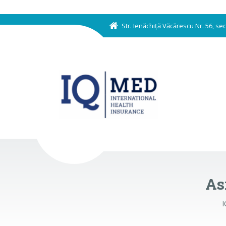
Str. Ienăchiță Văcărescu Nr. 56, s
As
I