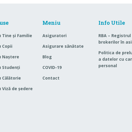
use
Meniu
Info Utile
 Tine și Familie
Asiguratori
RBA – Registrul
brokerilor în as
 Copii
Asigurare sănătate
Politica de prel
u Naștere
Blog
a datelor cu ca
personal
 Studenți
COVID-19
 Călătorie
Contact
 Viză de ședere