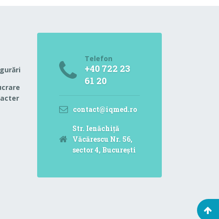
Telefon
+40 722 23
igurări
61 20
ucrare
racter
contact@iqmed.ro
Str. Ienăchiță
Văcărescu Nr. 56,
sector 4, București