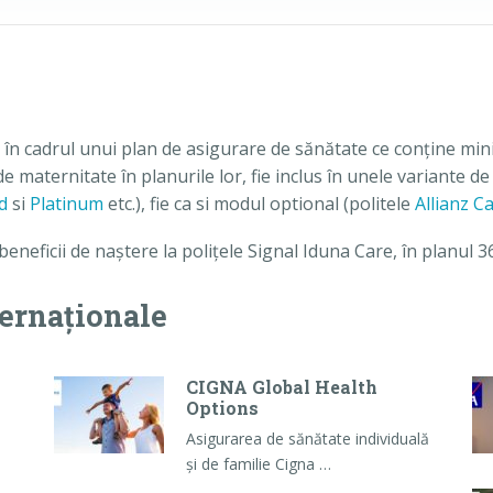
t în cadrul unui plan de asigurare de sănătate ce conține min
e maternitate în planurile lor, fie inclus în unele variante de
d
si
Platinum
etc.), fie ca si modul optional (politele
Allianz C
eneficii de naștere la polițele Signal Iduna Care, în planul 3
ternaționale
CIGNA Global Health
Options
Asigurarea de sănătate individuală
și de familie Cigna …