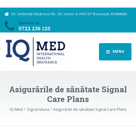
Str. Ienăchiță Văcărescu Nr. 56, sector 4, 040157 București, ROMANIA
Sună-ne la:
0722 236 120
MENU
Asigurările de sănătate Signal
Care Plans
IQ Med
Signal Iduna
Asigurările de sănătate Signal Care Plans