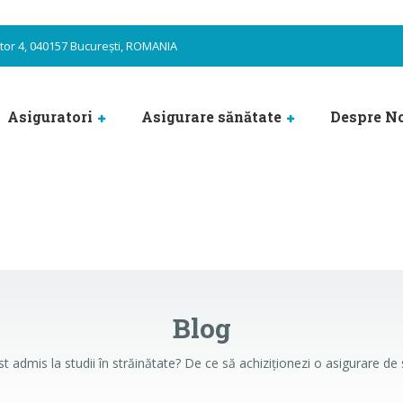
ector 4, 040157 București, ROMANIA
Asiguratori
Asigurare sănătate
Despre N
Blog
st admis la studii în străinătate? De ce să achiziționezi o asigurare de