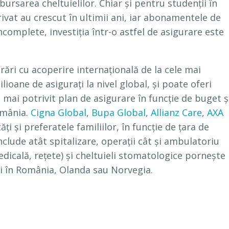
mbursarea cheltuielilor. Chiar și pentru studenții în
ivat au crescut în ultimii ani, iar abonamentele de
complete, investiția într-o astfel de asigurare este
ări cu acoperire internațională de la cele mai
lioane de asigurați la nivel global, și poate oferi
i mai potrivit plan de asigurare în funcție de buget ș
România.
Cigna Global
,
Bupa Global
,
Allianz Care
,
AXA
i și preferatele familiilor, în funcție de țara de
clude atât spitalizare, operații cât și ambulatoriu
medicală, rețete) și cheltuieli stomatologice pornește
ii în România, Olanda sau Norvegia.