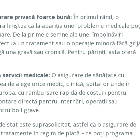
urare privată foarte bună:
În primul rând, o
ă liniștea că la apariția unei probleme medicale poț
nare. De la primele semne ale unei îmbolnăviri
fectua un tratament sau o operație minoră fără grij
gă una gravă sau cronică. Pentru părinți, asta oferă
a servicii medicale:
O asigurare de sănătate cu
ea de alege orice medic, clinică, spital oriunde în
 Europa, cu rambursare rapidă de costuri pentru
contare directă pentru internări, operații sau
ru boli grave.
 stat este suprasolicitat, astfel că o asigurare de
și tratamente în regim de plată – te poți programa