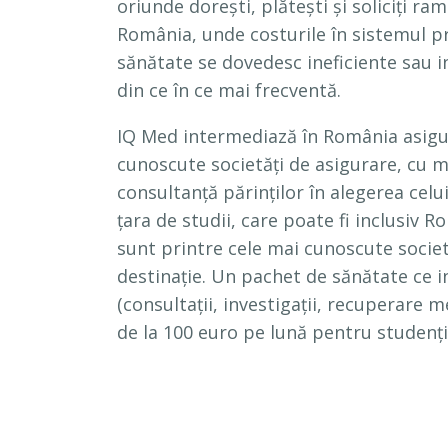
oriunde dorești, plătești și soliciți ra
România, unde costurile în sistemul pr
sănătate se dovedesc ineficiente sau in
din ce în ce mai frecventă.
IQ Med intermediază în România asigur
cunoscute societăți de asigurare, cu mi
consultanță părinților în alegerea celu
țara de studii, care poate fi inclusiv 
sunt printre cele mai cunoscute societăț
destinație. Un pachet de sănătate ce in
(consultații, investigații, recuperare 
de la 100 euro pe lună pentru studenț