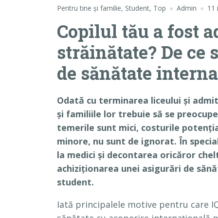
Pentru tine și familie
,
Student
,
Top
Admin
11 
Copilul tău a fost a
străinătate? De ce 
de sănătate interna
Odată cu terminarea liceului și admite
și familiile lor trebuie să se preocup
temerile sunt mici, costurile potenți
minore, nu sunt de ignorat. În special
la medici și decontarea oricăror chel
achiziționarea unei asigurări de săn
student.
Iată principalele motive pentru care 