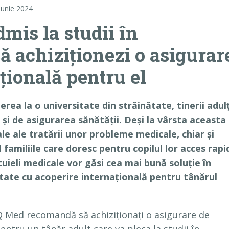
iunie 2024
dmis la studii în
să achiziționezi o asigurar
țională pentru el
rea la o universitate din străinătate, tinerii adulț
e și de asigurarea sănătății. Deși la vârsta aceasta
ale ale tratării unor probleme medicale, chiar și
 familiile care doresc pentru copilul lor acces rapi
tuieli medicale vor găsi cea mai bună soluție în
ătate cu acoperire internațională pentru tânărul
IQ Med recomandă să achiziționați o asigurare de