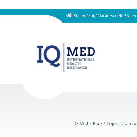
Str. Ienăchiță Văcărescu Nr. 56, s
IQ Med
Blog
Copilul tău a fo