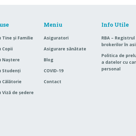
use
Meniu
Info Utile
 Tine și Familie
Asiguratori
RBA – Registrul
brokerilor în as
 Copii
Asigurare sănătate
Politica de prel
u Naștere
Blog
a datelor cu ca
personal
 Studenți
COVID-19
 Călătorie
Contact
 Viză de ședere