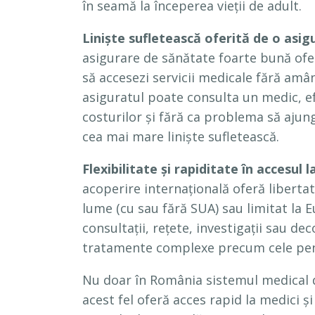
în seamă la începerea vieții de adult.
Liniște sufletească oferită de o asig
asigurare de sănătate foarte bună ofer
să accesezi servicii medicale fără amâ
asiguratul poate consulta un medic, e
costurilor și fără ca problema să ajun
cea mai mare liniște sufletească.
Flexibilitate și rapiditate în accesul l
acoperire internațională oferă libertat
lume (cu sau fără SUA) sau limitat la
consultații, rețete, investigații sau de
tratamente complexe precum cele pent
Nu doar în România sistemul medical de
acest fel oferă acces rapid la medici 