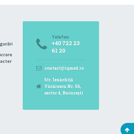
Telefon
+40 722 23
igurări
61 20
ucrare
racter
contact@iqmed.ro
Str. Ienăchiță
Văcărescu Nr. 56,
sector 4, București