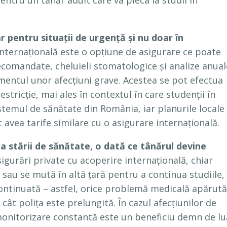
ntru un tânăr adult care va pleca la studii în
 pentru situații de urgență și nu doar în
nternațională este o opțiune de asigurare ce poate
 recomandate, cheluieli stomatologice și analize anual
tamentul unor afecțiuni grave. Acestea se pot efectua
restricție, mai ales în contextul în care studenții în
istemul de sănătate din România, iar planurile locale
t avea tarife similare cu o asigurare internațională.
a stării de sănătate, o dată ce tânărul devine
igurări private cu acoperire internațională, chiar
sau se mută în altă țară pentru a continua studiile,
continuată – astfel, orice problemă medicală apărută
cât polița este prelungită. În cazul afecțiunilor de
monitorizare constantă este un beneficiu demn de lu