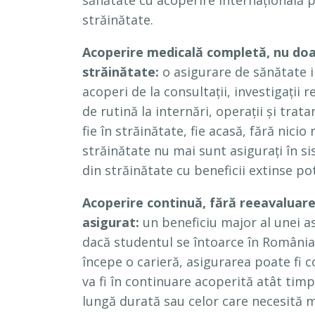
sănătate cu acoperire internațională pe
străinătate.
Acoperire medicală completă, nu doar
străinătate:
o asigurare de sănătate i
acoperi de la consultații, investigații
de rutină la internări, operații și tra
fie în străinătate, fie acasă, fără nicio 
străinătate nu mai sunt asigurați în s
din străinătate cu beneficii extinse po
Acoperire continuă, fără reeavaluare
asigurat:
un beneficiu major al unei as
dacă studentul se întoarce în România 
începe o carieră, asigurarea poate fi 
va fi în continuare acoperită atât timp 
lungă durată sau celor care necesită 