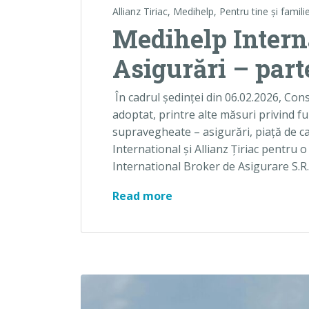
Allianz Tiriac
,
Medihelp
,
Pentru tine și famili
Medihelp Interna
Asigurări – part
În cadrul ședinţei din 06.02.2026, Cons
adoptat, printre alte măsuri privind f
supravegheate – asigurări, piaţă de cap
International și Allianz Țiriac pentr
International Broker de Asigurare S.R.
Medihelp International și
Read more