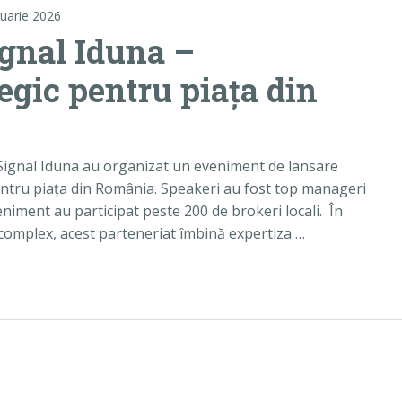
ruarie 2026
ignal Iduna –
tegic pentru piața din
i Signal Iduna au organizat un eveniment de lansare
pentru piața din România. Speakeri au fost top manageri
eniment au participat peste 200 de brokeri locali. În
 complex, acest parteneriat îmbină expertiza …
na – parteneriat strategic pentru piața din România