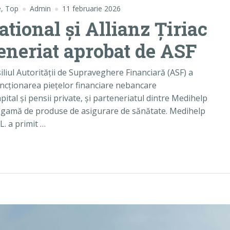
e
,
Top
Admin
11 februarie 2026
tional și Allianz Țiriac
eneriat aprobat de ASF
iliul Autorității de Supraveghere Financiară (ASF) a
uncționarea pieţelor financiare nebancare
ital şi pensii private, și parteneriatul dintre Medihelp
u o gamă de produse de asigurare de sănătate. Medihelp
L. a primit …
 Allianz Țiriac Asigurări – parteneriat aprobat de ASF