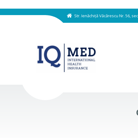
Str. Ienăchiță Văcărescu Nr. 56, s