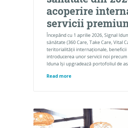
acoperire intern
servicii premiu
Începând cu 1 aprilie 2026, Signal Idu
sănătate (360 Care, Take Care, Vital C
teritorialității internaționale, benefic
introducerea unor servicii noi precum 
Iduna își upgradează portofoliul de as
Signal Iduna schimbă asi
Read more