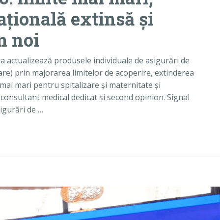
ațională extinsă și
m noi
na actualizează produsele individuale de asigurări de
are) prin majorarea limitelor de acoperire, extinderea
ii mai mari pentru spitalizare și maternitate și
consultant medical dedicat și second opinion. Signal
igurări de …
gurările de sănătate din 2026: limite mai mari, acoperir