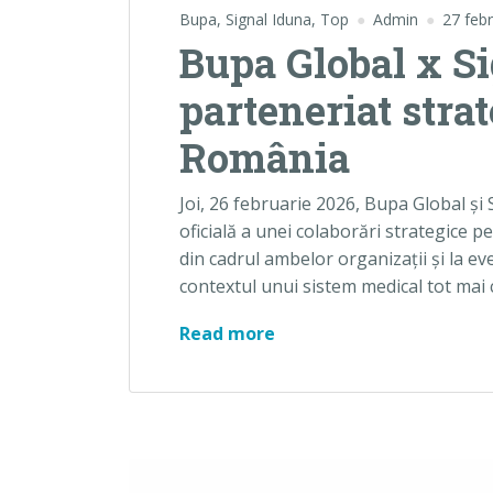
Bupa
,
Signal Iduna
,
Top
Admin
27 feb
Bupa Global x S
parteneriat stra
România
Joi, 26 februarie 2026, Bupa Global ș
oficială a unei colaborări strategice 
din cadrul ambelor organizații și la ev
contextul unui sistem medical tot mai
Bupa Global x Signal Idu
Read more