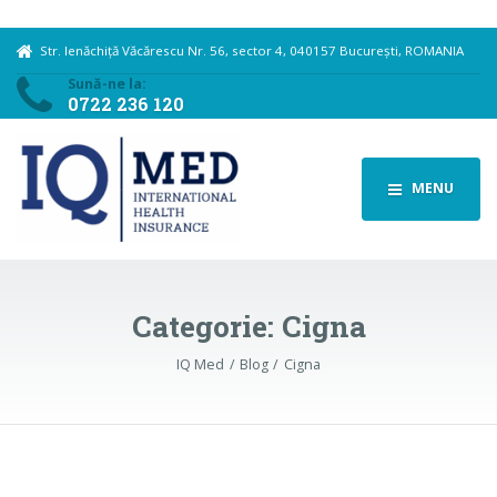
Str. Ienăchiță Văcărescu Nr. 56, sector 4, 040157 București, ROMANIA
Sună-ne la:
0722 236 120
MENU
Categorie:
Cigna
IQ Med
Blog
Cigna