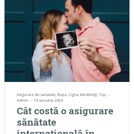
Asigurare de sanatate
,
Bupa
,
Cigna
,
Medihelp
,
Top
Admin
19 ianuarie 2024
Cât costă o asigurare
sănătate
internațională în