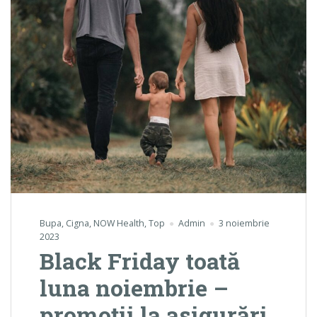
Bupa
,
Cigna
,
NOW Health
,
Top
Admin
3 noiembrie
2023
Black Friday toată
luna noiembrie –
promoții la asigurări